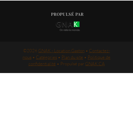
PROPULSÉ PAR
©
2026
GNAK - Location Gaston
•
Contactez-
nous
•
Catégories
•
Plan du site
•
Politique de
confidentialité
• Propulsé par
GNAK.CA